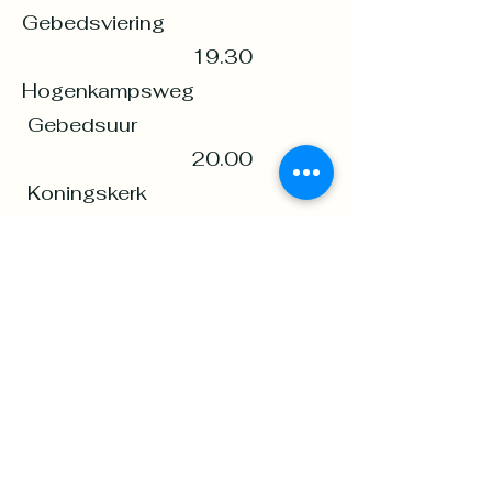
Gebedsviering
19.30
Hogenkampsweg
Gebedsuur
20.00
Koningskerk
24/7 gebed via intekenrooster
Vrijdag 23 19.30
VEZ Centrum
Huis van gebed en aanbidding
Zondag 25 10.00
Samenhof
Gezamenlijke dienst